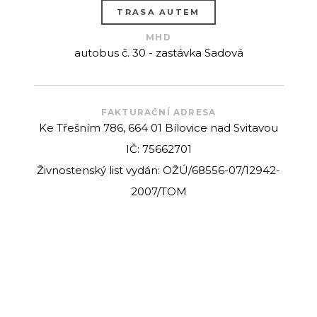
TRASA AUTEM
MHD
autobus č. 30 - zastávka Sadová
FAKTURAČNÍ ADRESA
Ke Třešním 786, 664 01 Bílovice nad Svitavou
IČ: 75662701
Živnostenský list vydán: OŽÚ/68556-07/12942-
2007/TOM